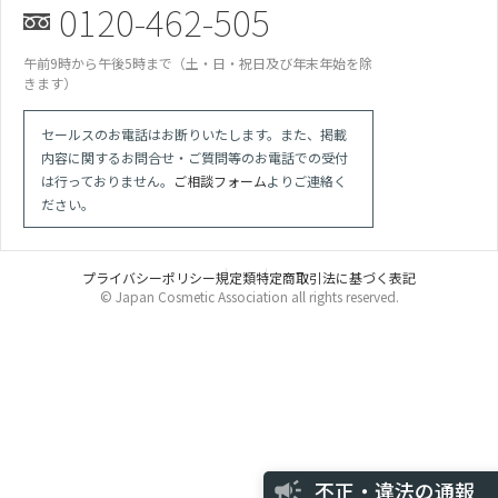
0120-462-505
午前9時から午後5時まで（土・日・祝日及び年末年始を除
きます）
セールスのお電話はお断りいたします。また、掲載
内容に関するお問合せ・ご質問等のお電話での受付
は行っておりません。
ご相談フォーム
よりご連絡く
ださい。
プライバシーポリシー
規定類
特定商取引法に基づく表記
© Japan Cosmetic Association all rights reserved.
某美容雑誌の炭酸洗顔、着色料不使
明があったが全成分に赤102の記載が.
友利新氏の動画は誇大表現多用の宣
師による効果効能の保証と解され違
競合の会社が化粧品登録をしていな
で「スキンケア」等の表現を使って
不正・違法の通報